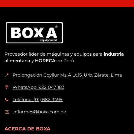
Proveedor líder de máquinas y equipos para
industria
alimentaria
y
HORECA
en Perú
📍
Prolongación Coyllur Mz.A Lt.15, Urb. Zárate, Lima
💬
WhatsApp: 922 047 183
📞
Teléfono: (01) 682 3499
✉️
informes@boxa.com.pe
ACERCA DE BOXA