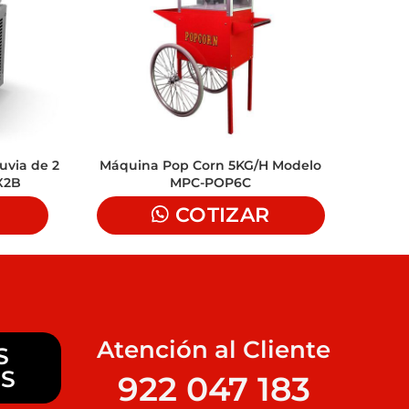
uvia de 2
Máquina Pop Corn 5KG/H Modelo
DI
8X2B
MPC-POP6C
AUT
COTIZAR
Atención al Cliente
S
S
922 047 183