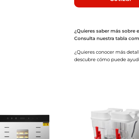
Control
Consumo estimado dia
(1000 W × 3 h × S/0.85 por 
Cantidad de bandeja
Tamaño de bandejas
¿Quieres saber más sobre e
Consulta nuestra tabla com
Material de bandejas
¿Quieres conocer más detal
Dimensiones del equ
descubre cómo puede ayuda
Consumo estimado di