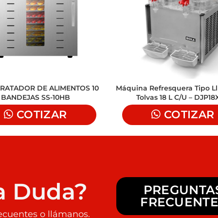
RATADOR DE ALIMENTOS 10
Máquina Refresquera Tipo Ll
BANDEJAS SS-10HB
Tolvas 18 L C/U – DJP1
COTIZAR
COTIZAR
a Duda?
PREGUNTA
FRECUENTE
ecuentes o llámanos.