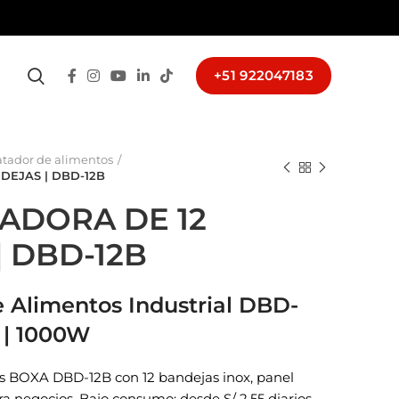
+51 922047183
atador de alimentos
DEJAS | DBD-12B
ADORA DE 12
 DBD-12B
 Alimentos Industrial DBD-
s | 1000W
s BOXA DBD-12B con 12 bandejas inox, panel
ra negocios. Bajo consumo: desde S/ 2.55 diarios.