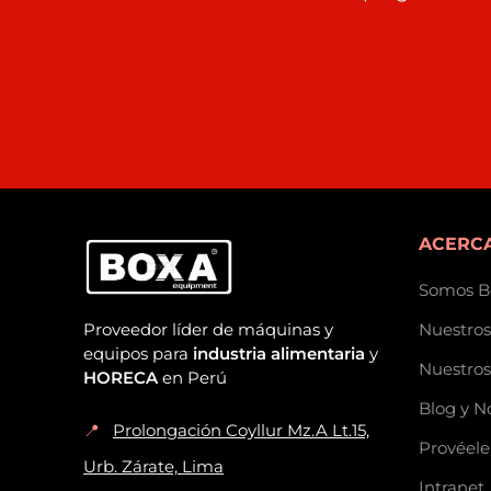
ACERCA
Somos B
Proveedor líder de máquinas y
Nuestros
equipos para
industria alimentaria
y
Nuestros
HORECA
en Perú
Blog y N
📍
Prolongación Coyllur Mz.A Lt.15,
Provéele
Urb. Zárate, Lima
Intranet