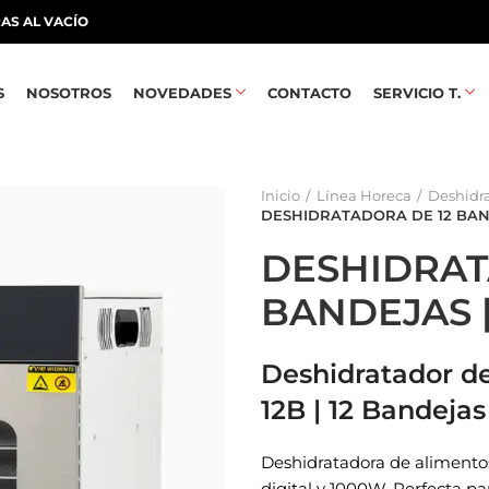
AS AL VACÍO
S
NOSOTROS
NOVEDADES
CONTACTO
SERVICIO T.
Inicio
Línea Horeca
Deshidr
DESHIDRATADORA DE 12 BAN
DESHIDRAT
BANDEJAS |
Deshidratador de
12B | 12 Bandeja
Deshidratadora de alimento
digital y 1000W. Perfecta pa