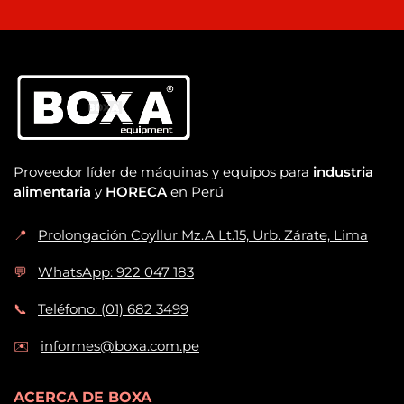
Proveedor líder de máquinas y equipos para
industria
alimentaria
y
HORECA
en Perú
📍
Prolongación Coyllur Mz.A Lt.15, Urb. Zárate, Lima
💬
WhatsApp: 922 047 183
📞
Teléfono: (01) 682 3499
✉️
informes@boxa.com.pe
ACERCA DE BOXA