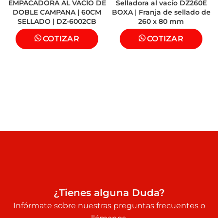
EMPACADORA AL VACÍO DE
Selladora al vacío DZ260E
DOBLE CAMPANA | 60CM
BOXA | Franja de sellado de
Carnes, pescados, embutidos,
SELLADO | DZ-6002CB
260 x 80 mm
Aplicaciones
alimentos frescos y
COTIZAR
COTIZAR
procesados
¿Tienes alguna Duda?
Infórmate sobre nuestras preguntas frecuentes o