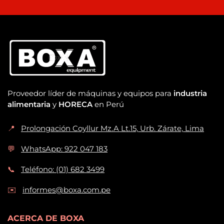
Proveedor líder de máquinas y equipos para
industria
alimentaria
y
HORECA
en Perú
📍
Prolongación Coyllur Mz.A Lt.15, Urb. Zárate, Lima
💬
WhatsApp: 922 047 183
📞
Teléfono: (01) 682 3499
✉️
informes@boxa.com.pe
ACERCA DE BOXA