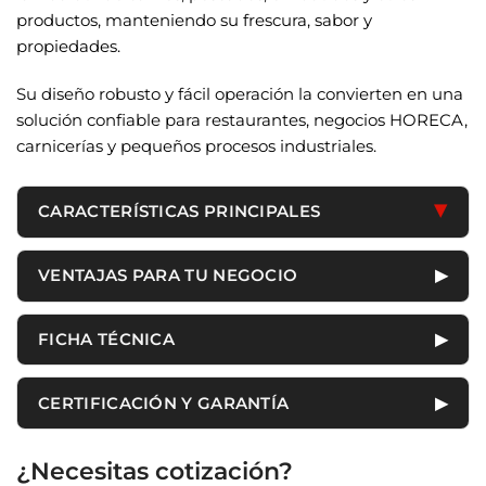
productos, manteniendo su frescura, sabor y
propiedades.
Su diseño robusto y fácil operación la convierten en una
solución confiable para restaurantes, negocios HORECA,
carnicerías y pequeños procesos industriales.
CARACTERÍSTICAS PRINCIPALES
▶
Selladora al vacío de cámara tipo sobremesa.
VENTAJAS PARA TU NEGOCIO
▶
Longitud de sellado: 300 mm (30 cm).
Prolonga la vida útil de los alimentos al
Potencia total: 370 W.
FICHA TÉCNICA
▶
reducir la oxidación.
Motor de vacío: 0.2 kW.
Mejora la presentación y conservación de
Producto
Selladora al vacío de cámara
CERTIFICACIÓN Y GARANTÍA
▶
Potencia del calefactor: 0.3 kW.
productos envasados.
Voltaje: 220 V.
Marca
BOXA
Ideal para carnes, pescados, embutidos y
En BOXA contamos con
certificación ISO
¿Necesitas cotización?
alimentos procesados.
Frecuencia: 60 Hz.
9001:2015
en Comercialización, Instalación y
Modelo
DZ300B