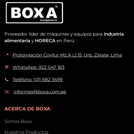
Proveedor líder de máquinas y equipos para
industria
alimentaria
y
HORECA
en Perú
📍
Prolongación Coyllur Mz.A Lt.15, Urb. Zárate, Lima
💬
WhatsApp: 922 047 183
📞
Teléfono: (01) 682 3499
✉️
informes@boxa.com.pe
ACERCA DE BOXA
Somos Boxa
Nuestros Productos