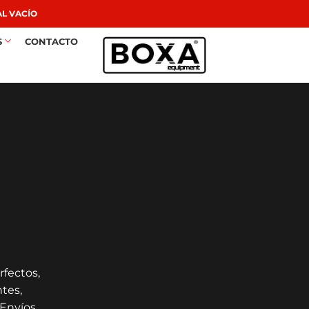
L VACÍO
S
CONTACTO
fectos,
ntes,
 Envíos