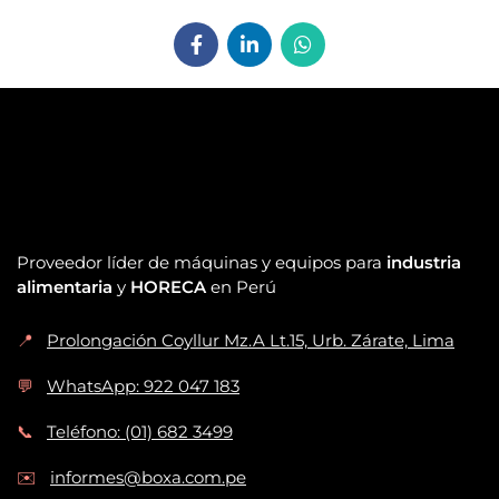
Proveedor líder de máquinas y equipos para
industria
alimentaria
y
HORECA
en Perú
📍
Prolongación Coyllur Mz.A Lt.15, Urb. Zárate, Lima
💬
WhatsApp: 922 047 183
📞
Teléfono: (01) 682 3499
✉️
informes@boxa.com.pe