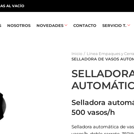
AS AL VACÍO
S
NOSOTROS
NOVEDADES
CONTACTO
SERVICIO T.
Inicio
Línea Empaques y Cerr
SELLADORA DE VASOS AUTOM
SELLADORA
AUTOMÁTIC
Selladora autom
500 vasos/h
Selladora automática de v
vasos/h, doble carrete, 350W