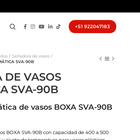
+51 922047183
ados
Selladora de vasos
ÁTICA SVA-90B
 DE VASOS
A SVA-90B
ática de vasos BOXA SVA-90B
asos BOXA SVA-90B con capacidad de 400 a 500
 y ajuste de temperatura para varios plásticos.