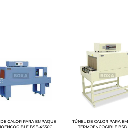
Consumo en soles esti
*Consumo energético estima
Dimensiones
Peso
Compatibilidad de vaso
Rango de temperatura
sellado
 DE CALOR PARA EMPAQUE
TÚNEL DE CALOR PARA E
OENCOGIBLE BSE-4530C
TERMOENCOGIBLE BSD