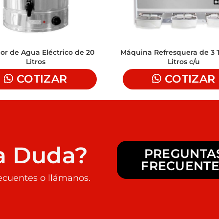
or de Agua Eléctrico de 20
Máquina Refresquera de 3 T
Litros
Litros c/u
COTIZAR
COTIZAR
a Duda?
PREGUNTA
FRECUENTE
ecuentes o llámanos.