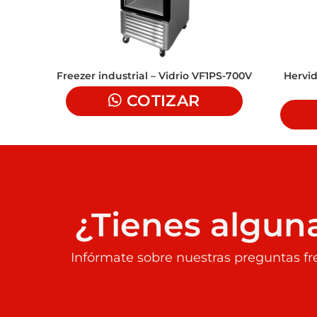
Freezer industrial – Vidrio VF1PS-700V
Hervid
COTIZAR
¿Tienes algun
Infórmate sobre nuestras preguntas fr