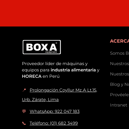
ACERCA
Somos B
Proveedor líder de máquinas y
Nuestros
equipos para
industria alimentaria
y
Nuestros
HORECA
en Perú
Blog y N
📍
Prolongación Coyllur Mz.A Lt.15,
Provéele
Urb. Zárate, Lima
Intranet
💬
WhatsApp: 922 047 183
📞
Teléfono: (01) 682 3499