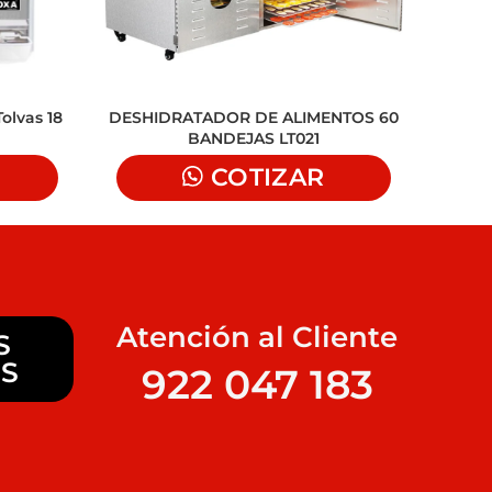
olvas 18
DESHIDRATADOR DE ALIMENTOS 60
MA
BANDEJAS LT021
PLANCH
COTIZAR
Atención al Cliente
S
S
922 047 183