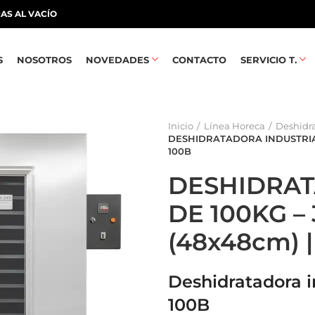
AS AL VACÍO
S
NOSOTROS
NOVEDADES
CONTACTO
SERVICIO T.
Inicio
Línea Horeca
Deshidr
DESHIDRATADORA INDUSTRIAL
100B
DESHIDRAT
DE 100KG –
(48x48cm) 
Deshidratadora i
100B