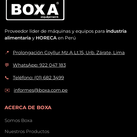
Proveedor líder de máquinas y equipos para
industria
alimentaria
y
HORECA
en Perú
📍
Prolongación Coyllur Mz.A Lt.15, Urb. Zárate, Lima
💬
WhatsApp: 922 047 183
📞
Teléfono: (01) 682 3499
✉️
informes@boxa.com.pe
ACERCA DE BOXA
Somos Boxa
Nuestros Productos