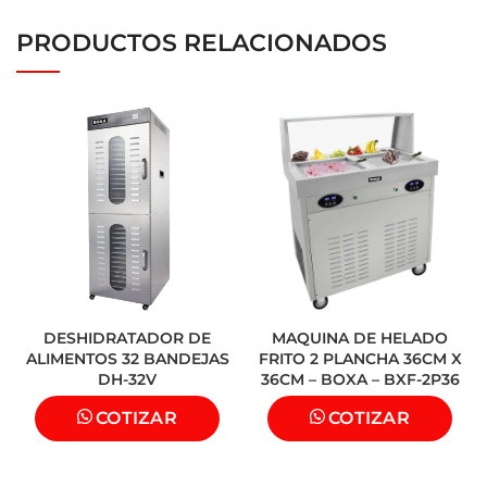
72 °C
Recomendado para: cafeterías, dark kitchens,
máxima
bares, food trucks, restaurantes con alto
PRODUCTOS RELACIONADOS
volumen de trabajo y poco espacio, entre otros.
Esterilización
99,99 %
Brazos
3
pulverizadores
Dimensiones
43 × 45 × 45 cm
Peso
12 kg
Consumo diario
S/ 0.79
(900 W × 1 h ×
estimado
S/ 0.88 /kWh)
DESHIDRATADOR DE
MAQUINA DE HELADO
ALIMENTOS 32 BANDEJAS
FRITO 2 PLANCHA 36CM X
DH-32V
36CM – BOXA – BXF-2P36
COTIZAR
COTIZAR