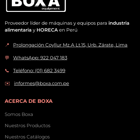
Proveedor líder de máquinas y equipos para
industria
alimentaria
y
HORECA
en Perú
📍
Prolongación Coyllur Mz.A Lt.15, Urb. Zárate, Lima
💬
WhatsApp: 922 047 183
📞
Teléfono: (01) 682 3499
✉️
informes@boxa.com.pe
ACERCA DE BOXA
Somos Boxa
Nuestros Productos
Nuestros Catálogos