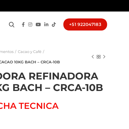
+51 922047183
imentos
Cacao y Café
CAO 10KG BACH – CRCA-10B
ORA REFINADORA
G BACH – CRCA-10B
CHA TECNICA