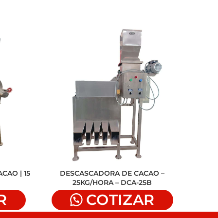
CAO | 15
DESCASCADORA DE CACAO –
PILA
25KG/HORA – DCA-25B
R
COTIZAR