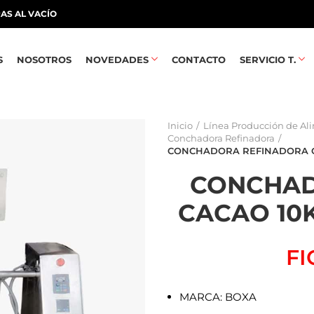
AS AL VACÍO
S
NOSOTROS
NOVEDADES
CONTACTO
SERVICIO T.
Inicio
Línea Producción de Al
Conchadora Refinadora
CONCHADORA REFINADORA CA
CONCHAD
CACAO 10K
FI
MARCA: BOXA