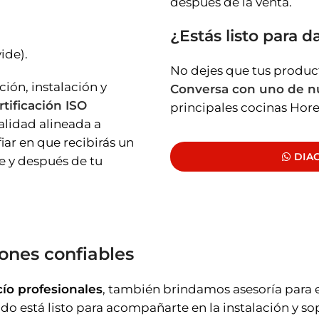
después de la venta.
¿Estás listo para d
ide).
No dejes que tus product
ión, instalación y
Conversa con uno de n
rtificación ISO
principales cocinas Hore
calidad alineada a
iar en que recibirás un
DIA
te y después de tu
ones confiables
cío profesionales
, también brindamos asesoría para e
o está listo para acompañarte en la instalación y so