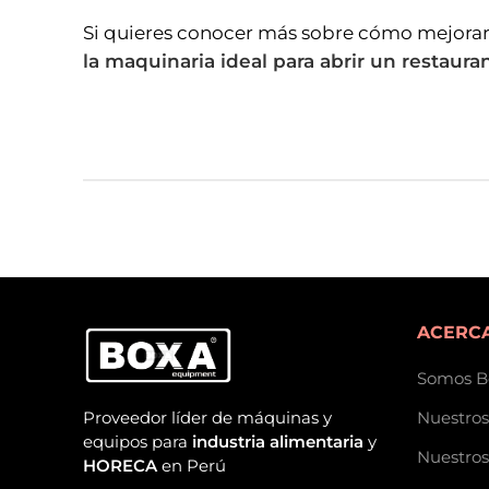
Si quieres conocer más sobre cómo mejorar l
la maquinaria ideal para abrir un restaura
ACERCA
Somos B
Proveedor líder de máquinas y
Nuestros
equipos para
industria alimentaria
y
Nuestros
HORECA
en Perú