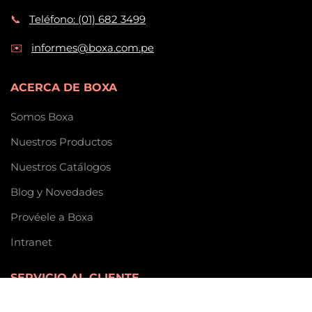
📞
Teléfono: (01) 682 3499
✉️
informes@boxa.com.pe
ACERCA DE BOXA
Somos Boxa
Nuestros Productos
Nuestros Catálogos
Blog y Novedades
Provéele a Boxa
Intranet
SERVICIO AL CLIENTE
Preguntas Frecuentes