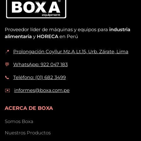
Proveedor líder de máquinas y equipos para
industria
alimentaria
y
HORECA
en Perú
📍
Prolongación Coyllur Mz.A Lt.15, Urb. Zárate, Lima
💬
WhatsApp: 922 047 183
📞
Teléfono: (01) 682 3499
✉️
informes@boxa.com.pe
ACERCA DE BOXA
Somos Boxa
Nuestros Productos