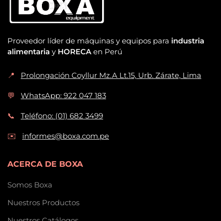
Proveedor líder de máquinas y equipos para
industria
alimentaria
y
HORECA
en Perú
📍
Prolongación Coyllur Mz.A Lt.15, Urb. Zárate, Lima
💬
WhatsApp: 922 047 183
📞
Teléfono: (01) 682 3499
✉️
informes@boxa.com.pe
ACERCA DE BOXA
Somos Boxa
Nuestros Productos
Nuestros Catálogos