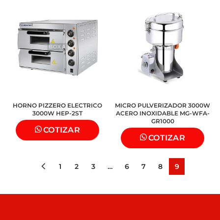
HORNO PIZZERO ELECTRICO
MICRO PULVERIZADOR 3000W
3000W HEP-2ST
ACERO INOXIDABLE MG-WFA-
GR1000
COTIZAR
COTIZAR
1
2
3
…
6
7
8
9