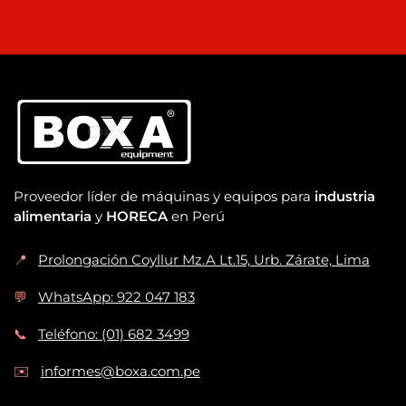
Proveedor líder de máquinas y equipos para
industria
alimentaria
y
HORECA
en Perú
📍
Prolongación Coyllur Mz.A Lt.15, Urb. Zárate, Lima
💬
WhatsApp: 922 047 183
📞
Teléfono: (01) 682 3499
✉️
informes@boxa.com.pe