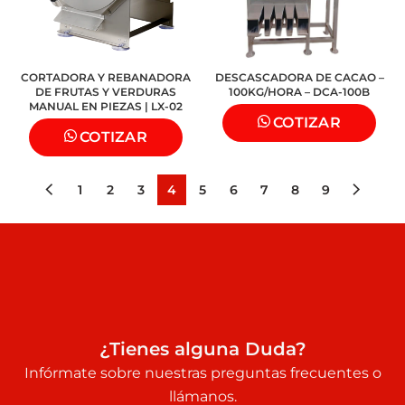
CORTADORA Y REBANADORA
DESCASCADORA DE CACAO –
DE FRUTAS Y VERDURAS
100KG/HORA – DCA-100B
MANUAL EN PIEZAS | LX-02
COTIZAR
COTIZAR
1
2
3
4
5
6
7
8
9
¿Tienes alguna Duda?
Infórmate sobre nuestras preguntas frecuentes o
llámanos.